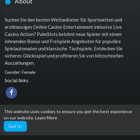
About
Suchen Sie den besten Wettanbieter für Sportwetten und
erstklassiges Online Casino Entertainment inklusive Live
Casino Action? PalmSlots belohnt neue Spieler mit einem
lohnenden Bonus und Freispiele Angeboten für populäre
Spielautomaten und klassische Tischspiele. Entdecken Sie
sicheres Glücksspiel und profitieren Sie von blitzschnellen
Auszahlungen.
Gender: Female
Social links
This website uses cookies to ensure you get the best experience
on our website.
Learn More
Got It!